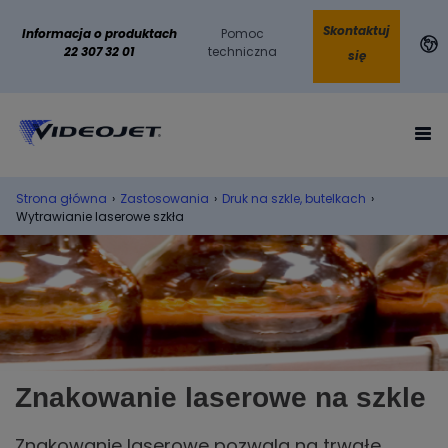
Skontaktuj
Informacja o produktach
Pomoc
22 307 32 01
techniczna
się
Strona główna
›
Zastosowania
›
Druk na szkle, butelkach
›
Wytrawianie laserowe szkła
Znakowanie laserowe na szkle
Znakowanie laserowe pozwala na trwałe