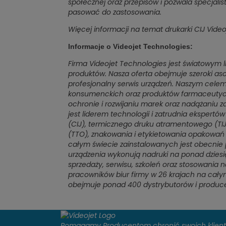
społecznej oraz przepisów i pozwala specjali
pasować do zastosowania.
Więcej informacji na temat drukarki CIJ Vide
Informacje o Videojet Technologies:
Firma Videojet Technologies jest światowym l
produktów. Nasza oferta obejmuje szeroki as
profesjonalny serwis urządzeń. Naszym cele
konsumenckich oraz produktów farmaceutycz
ochronie i rozwijaniu marek oraz nadążaniu z
jest liderem technologii i zatrudnia eksper
(CIJ), termicznego druku atramentowego (TI
(TTO), znakowania i etykietowania opakowań 
całym świecie zainstalowanych jest obecnie
urządzenia wykonują nadruki na ponad dzies
sprzedaży, serwisu, szkoleń oraz stosowani
pracowników biur firmy w 26 krajach na całym
obejmuje ponad 400 dystrybutorów i producen
Pomagamy Producentom chronić swoich klien