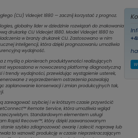
ego (CIJ) Videojet 1880 — zacznij korzystać z prognoz.
Ko
gies, globalny lider w dziedzinie rozwiązań do znakowania
In
ą drukarkę CIJ Videojet 1880. Model Videojet 1880 to
świadczenia w branży drukarek CIJ. Zastosowano w nim
+4
znej inteligencji, która dzięki prognozowaniu umożliwia
ha
urencyjną wydajność.
na z myślą o pionierach produktywności realizujących
W
 jest wyposażona w nowoczesną platformę diagnostyczną
i i trendy wydajności, przewidując wystąpienie usterek,
 Generowane z wyprzedzeniem ostrzeżenia pozwalają
c zaplanowanie konserwacji i zmian produkcyjnych tak,
i.
ogą zareagować szybciej i w krótszym czasie przywrócić
eojetConnect™ Remote Service, która umożliwia wgląd
e rzeczywistym. Standardowym elementem usługi
ram Rapid Recover™, który dzięki zaawansowanym
stanie szybko zdiagnozować awarię i zalecić naprawę lub
zwala to wznowić produkcję w czasie nieprzekraczającym