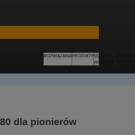
ROZWIĄZANIA
PRODUKTY
SERWIS I
MATERIAŁ
WSPARCIE
80 dla pionierów