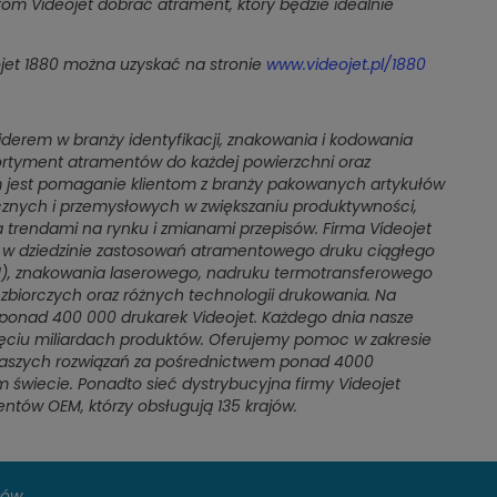
stom Videojet dobrać atrament, który będzie idealnie
ojet 1880 można uzyskać na stronie
www.videojet.pl/1880
iderem w branży identyfikacji, znakowania i kodowania
ortyment atramentów do każdej powierzchni oraz
m jest pomaganie klientom z branży pakowanych artykułów
nych i przemysłowych w zwiększaniu produktywności,
a trendami na rynku i zmianami przepisów. Firma Videojet
tów w dziedzinie zastosowań atramentowego druku ciągłego
J), znakowania laserowego, nadruku termotransferowego
zbiorczych oraz różnych technologii drukowania. Na
 ponad 400 000 drukarek Videojet. Każdego dnia nasze
ięciu miliardach produktów. Oferujemy pomoc w zakresie
a naszych rozwiązań za pośrednictwem ponad 4000
 świecie. Ponadto sieć dystrybucyjna firmy Videojet
tów OEM, którzy obsługują 135 krajów.
tów