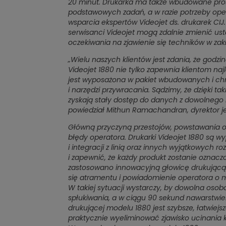
20 minut. Drukarka ma także wbudowane pros
podstawowych zadań, a w razie potrzeby oper
wsparcia ekspertów Videojet ds. drukarek CIJ
serwisanci Videojet mogą zdalnie zmienić ust
oczekiwania na zjawienie się techników w zakł
„Wielu naszych klientów jest zdania, że godzin
Videojet 1880 nie tylko zapewnia klientom naj
jest wyposażona w pakiet wbudowanych i ch
i narzędzi przywracania. Sądzimy, że dzięki tak
zyskają stały dostęp do danych z dowolnego 
powiedział Mithun Ramachandran, dyrektor jed
Główną przyczyną przestojów, powstawania 
błędy operatora. Drukarki Videojet 1880 są w
i integracji z linią oraz innych wyjątkowych 
i zapewnić, że każdy produkt zostanie oznac
zastosowano innowacyjną głowicę drukującą z
się atramentu i powiadomienie operatora o 
W takiej sytuacji wystarczy, by dowolna oso
spłukiwania, a w ciągu 90 sekund nawarstwie
drukującej modelu 1880 jest szybsze, łatwiejsz
praktycznie wyeliminować zjawisko ucinani