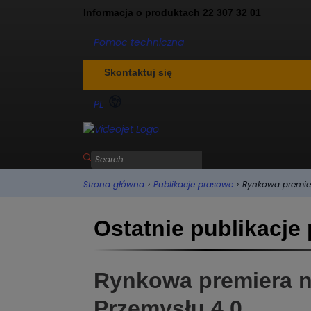
Informacja o produktach 22 307 32 01
Pomoc techniczna
Skontaktuj się
PL
Strona główna
›
Publikacje prasowe
›
Rynkowa premier
Ostatnie publikacje
Rynkowa premiera no
Przemysłu 4.0