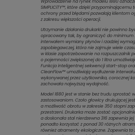
Wprowadzenie na rynek modelu 1880 oznacza 
SIMPLICiTY™, które dzięki przypominającemu 
ochrony przed błędami pozwalają klientom og
z zakresu większości operacji.
Utrzymanie działania drukarki nie powinno by
opracowany tak, by ograniczyć do minimum k
interwałem wymiany płynów i rzadziej wymaga
zapobiegawczej, która nie zajmuje wiele czasu
w klasie zapotrzebowanie na rozpuszczalnik p
o pojemności zwiększonej do 1 litra umożliw
Funkcja inteligentnej sekwencji start-stop o
CleanFlow™ umożliwiają wydłużenie interwału
wykonywanej przez użytkownika, corocznej kon
zachowała najwyższą wydajność.
Model 1880 jest w stanie bez trudu sprost
zastosowaniom. Czoło głowicy drukującej jest
a możliwość obrotu w zakresie 350 stopni z
przestrzeni. Drukarka może zostać opcjonaln
a doskonała stal nierdzewna 316 zapewnia j
ponadto korzystać z ponad 30 różnych atrame
również atramenty ekologiczne. Zapewnia t