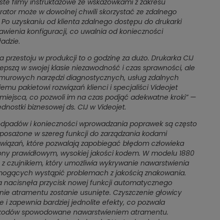
te filmy instruktażowe ze wskazówkami z zakresu
ator może w dowolnej chwili skorzystać ze zdalnego
. Po uzyskaniu od klienta zdalnego dostępu do drukarki
awienia konfiguracji, co uwalnia od konieczności
adzie.
a przestoju w produkcji to o godzinę za dużo. Drukarka CIJ
lepszą w swojej klasie niezawodność i czas sprawności, ale
murowych narzędzi diagnostycznych, usług zdalnych
iemu pakietowi rozwiązań klienci i specjaliści Videojet
miejsca, co pozwoli im na czas podjąć adekwatne kroki”
—
nostki biznesowej ds. CIJ w Videojet.
odpadów i konieczności wprowadzania poprawek są często
yposażone w szereg funkcji do zarządzania kodami
rozwiązań, które pozwalają zapobiegać błędom człowieka
zony prawidłowym, wysokiej jakości kodem. W modelu 1880
 czujnikiem, który umożliwia wykrywanie nawarstwienia
mogących wystąpić problemach z jakością znakowania.
ba nacisnęła przycisk nowej funkcji automatycznego
nie atramentu zostanie usunięte. Czyszczenie głowicy
e i zapewnia bardziej jednolite efekty, co pozwala
a kodów spowodowane nawarstwieniem atramentu.