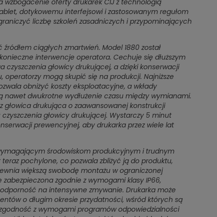
wzbogacenie oferty drukarek CIJ z technologią
tablet, dotykowemu interfejsowi i zastosowanym regułom
raniczyć liczbę szkoleń zasadniczych i przypominających
ć źródłem ciągłych zmartwień. Model 1880 został
onieczne interwencje operatora. Cechuje się dłuższym
 czyszczenia głowicy drukującej, a dzięki konserwacji
, operatorzy mogą skupić się na produkcji. Najniższe
ozwala obniżyć koszty eksploatacyjne, a wkłady
iają nawet dwukrotne wydłużenie czasu między wymianami.
raz głowica drukująca o zaawansowanej konstrukcji
 czyszczenia głowicy drukującej. Wystarczy 5 minut
serwacji prewencyjnej, aby drukarka przez wiele lat
ać wymagającym środowiskom produkcyjnym i trudnym
 teraz pochylone, co pozwala zbliżyć ją do produktu,
apewnia większą swobodę montażu w ograniczonej
ie zabezpieczona zgodnie z wymogami klasy IP66,
ej odporność na intensywne zmywanie. Drukarka może
ntów o długim okresie przydatności, wśród których są
o zgodność z wymogami programów odpowiedzialności