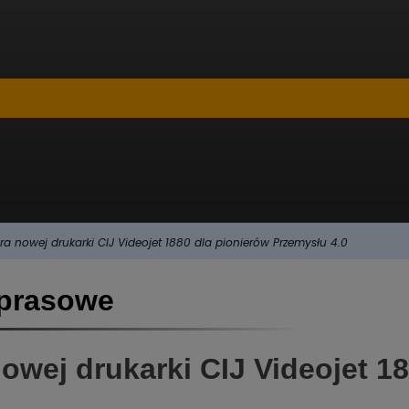
a nowej drukarki CIJ Videojet 1880 dla pionierów Przemysłu 4.0
 prasowe
wej drukarki CIJ Videojet 18