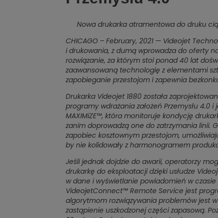
Nowa drukarka atramentowa do druku ciągł
CHICAGO – February, 2021 — Videojet Technolo
i drukowania, z dumą wprowadza do oferty now
rozwiązanie, za którym stoi ponad 40 lat do
zaawansowaną technologię z elementami sztuc
zapobieganie przestojom i zapewnia bezkonk
Drukarka Videojet 1880 została zaprojektowa
programy wdrażania założeń Przemysłu 4.0 i
MAXIMiZE™, która monitoruje kondycję drukark
zanim doprowadzą one do zatrzymania linii.
zapobiec kosztownym przestojom, umożliwiają
by nie kolidowały z harmonogramem produkcj
Jeśli jednak dojdzie do awarii, operatorzy m
drukarkę do eksploatacji dzięki usłudze Vid
w dane i wyświetlanie powiadomień w czasi
VideojetConnect™ Remote Service jest prog
algorytmom rozwiązywania problemów jest w 
zastąpienie uszkodzonej części zapasową. Po