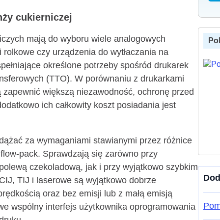
ży cukierniczej
niczych mają do wyboru wiele analogowych
Po
i rolkowe czy urządzenia do wytłaczania na
pełniające określone potrzeby spośród drukarek
ransferowych (TTO). W porównaniu z drukarkami
 zapewnić większą niezawodność, ochronę przed
odatkowo ich całkowity koszt posiadania jest
nadążać za wymaganiami stawianymi przez różnice
 flow-pack. Sprawdzają się zarówno przy
polewą czekoladową, jak i przy wyjątkowo szybkim
Dod
IJ, TIJ i laserowe są wyjątkowo dobrze
ędkością oraz bez emisji lub z małą emisją
Pom
e wspólny interfejs użytkownika oprogramowania