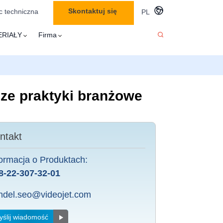
Skontaktuj się
 techniczna
PL
ERIAŁY
Firma
ze praktyki branżowe
ntakt
formacja o Produktach:
8-22-307-32-01
ndel.seo@videojet.com
ślij wiadomość