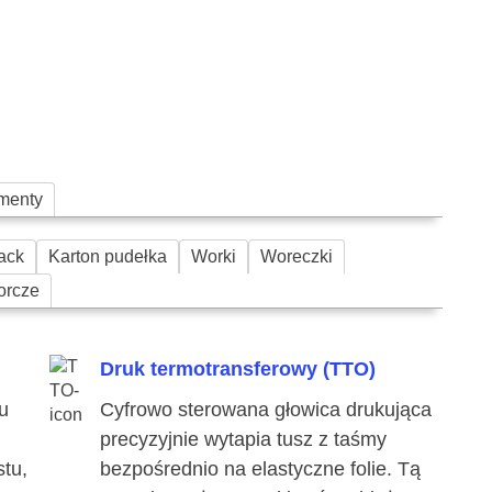
menty
ack
Karton pudełka
Worki
Woreczki
orcze
Druk termotransferowy (TTO)
u
Cyfrowo sterowana głowica drukująca
precyzyjnie wytapia tusz z taśmy
stu,
bezpośrednio na elastyczne folie. Tą