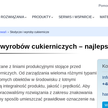
Pomoc
ROZWIĄZANIA
PRODUKTY
SERWIS I WSPARCIE
MAT
kowań
›
Słodycze i wyroby cukiernicze
 wyrobów cukierniczych – najleps
Ko
e z liniami produkcyjnymi stojące przed
erniczych. Od zarządzania wieloma różnymi typami
In
mych obiektów w środowisku z lotnymi
+4
 integralność produktu, jakość i prędkość. Aby
pracowaliśmy rozwiązania z zakresu znakowania
ha
lny sposób umieszczać prawidłowe oznaczenie na
Wy