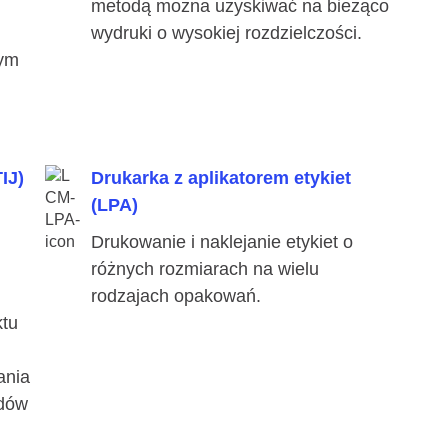
metodą można uzyskiwać na bieżąco
wydruki o wysokiej rozdzielczości.
tym
IJ)
Drukarka z aplikatorem etykiet
(LPA)
Drukowanie i naklejanie etykiet o
różnych rozmiarach na wielu
rodzajach opakowań.
ktu
ania
odów