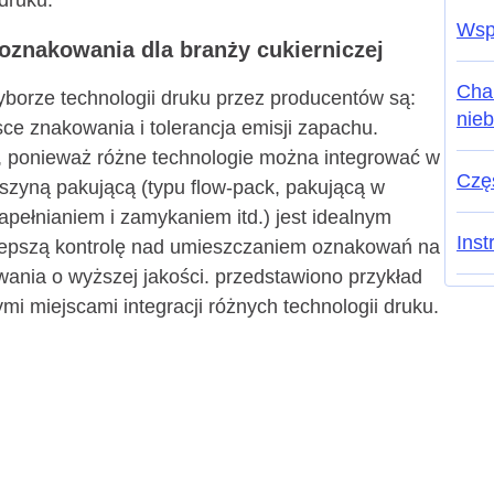
druku.
Wsp
 oznakowania dla branży cukierniczej
Char
borze technologii druku przez producentów są:
nie
sce znakowania i tolerancja emisji zapachu.
ią, ponieważ różne technologie można integrować w
Czę
maszyną pakującą (typu flow-pack, pakującą w
apełnianiem i zamykaniem itd.) jest idealnym
Inst
lepszą kontrolę nad umieszczaniem oznakowań na
wania o wyższej jakości. przedstawiono przykład
mi miejscami integracji różnych technologii druku.