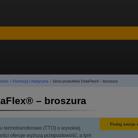
kowań
›
Farmacja i medycyna
›
Seria produktów DataFlex® – broszura
aFlex® – broszura
Podaj swoje 
ki termotransferowe (TTO) o wysokiej
ości oferuje wyższą przepustowość, a tym