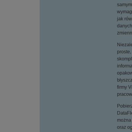
samym 
wymaga
jak ró
danych 
zmienn
Niezal
proste,
skompli
inform
opakow
błyszc
firmy V
pracow
Pobierz
DataFl
można 
oraz og