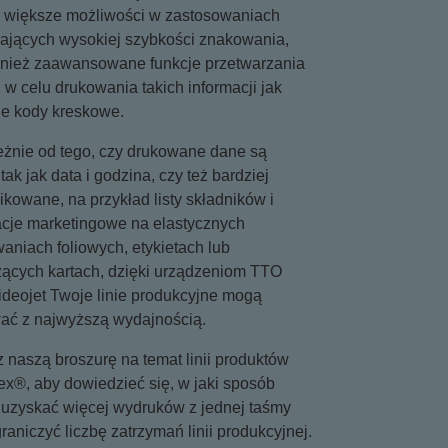
większe możliwości w zastosowaniach
jących wysokiej szybkości znakowania,
wnież zaawansowane funkcje przetwarzania
w celu drukowania takich informacji jak
e kody kreskowe.
eżnie od tego, czy drukowane dane są
 tak jak data i godzina, czy też bardziej
kowane, na przykład listy składników i
acje marketingowe na elastycznych
aniach foliowych, etykietach lub
zących kartach, dzięki urządzeniom TTO
ideojet Twoje linie produkcyjne mogą
ać z najwyższą wydajnością.
 naszą broszurę na temat linii produktów
ex®, aby dowiedzieć się, w jaki sposób
uzyskać więcej wydruków z jednej taśmy
raniczyć liczbę zatrzymań linii produkcyjnej.