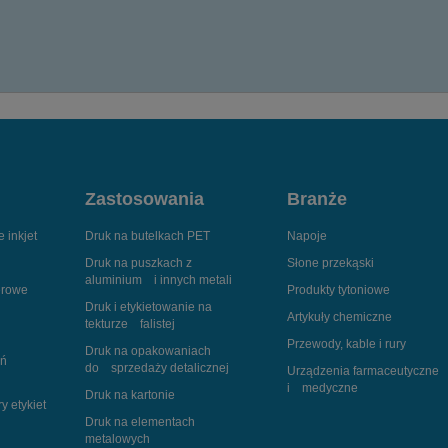
Zastosowania
Branże
 inkjet
Druk na butelkach PET
Napoje
Druk na puszkach z
Słone przekąski
aluminium i innych metali
erowe
Produkty tytoniowe
Druk i etykietowanie na
Artykuły chemiczne
tekturze falistej
Przewody, kable i rury
Druk na opakowaniach
ań
do sprzedaży detalicznej
Urządzenia farmaceutyczne
i medyczne
Druk na kartonie
ry etykiet
Druk na elementach
metalowych