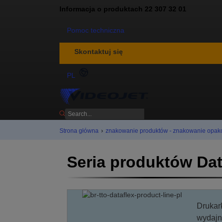
Informacja o produktach 22 307 32 01
Pomoc techniczna
Skontaktuj się
PL
Strona główna
›
znakowanie produktów - znakowanie opa
Seria produktów Dat
Drukar
wydajn