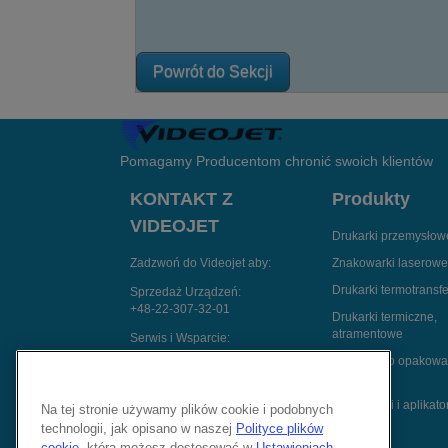
Powrót do Sekcji
Pomagamy Producentom chronić swoich klientów
KONTAKT Z
Produkty
VIDEOJET
Drukarki przemysłowe
Zadzwoń do Videojet aby:
Znakowarki laserowe
Drukarki termotransf
Sprzedaż Urządzeń:
+48-22-307-32-01
Drukarki termiczne,
atramentowe
Serwis i Wsparcie:
+48 22 886 00 77
Drukarki do opakow
zbiorczych
Chat z Ekspertem
Etykieciarki i aplikato
Na tej stronie używamy plików cookie i podobnych
handel.seo@videojet.com
technologii, jak opisano w naszej
Polityce plików
Zobacz nas na:
cookie
, którą możesz dostosować w
Ustawieniach