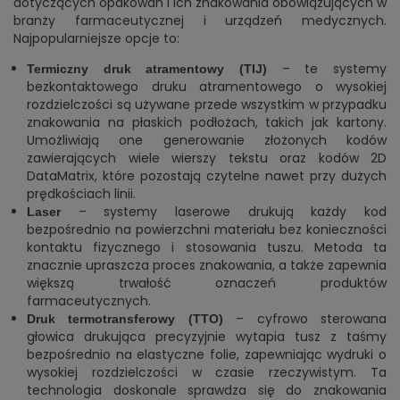
dotyczących opakowań i ich znakowania obowiązujących w
branży farmaceutycznej i urządzeń medycznych.
Najpopularniejsze opcje to:
– te systemy
Termiczny druk atramentowy (TIJ)
bezkontaktowego druku atramentowego o wysokiej
rozdzielczości są używane przede wszystkim w przypadku
znakowania na płaskich podłożach, takich jak kartony.
Umożliwiają one generowanie złożonych kodów
zawierających wiele wierszy tekstu oraz kodów 2D
DataMatrix, które pozostają czytelne nawet przy dużych
prędkościach linii.
– systemy laserowe drukują każdy kod
Laser
bezpośrednio na powierzchni materiału bez konieczności
kontaktu fizycznego i stosowania tuszu. Metoda ta
znacznie upraszcza proces znakowania, a także zapewnia
większą trwałość oznaczeń produktów
farmaceutycznych.
– cyfrowo sterowana
Druk termotransferowy (TTO)
głowica drukująca precyzyjnie wytapia tusz z taśmy
bezpośrednio na elastyczne folie, zapewniając wydruki o
wysokiej rozdzielczości w czasie rzeczywistym. Ta
technologia doskonale sprawdza się do znakowania