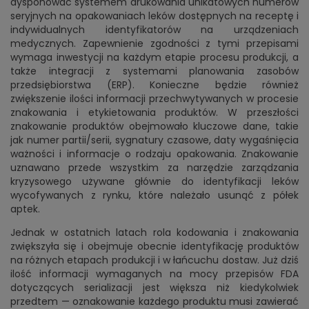
dysponować systemem drukowania unikatowych numerów
seryjnych na opakowaniach leków dostępnych na receptę i
indywidualnych identyfikatorów na urządzeniach
medycznych. Zapewnienie zgodności z tymi przepisami
wymaga inwestycji na każdym etapie procesu produkcji, a
także integracji z systemami planowania zasobów
przedsiębiorstwa (ERP). Konieczne będzie również
zwiększenie ilości informacji przechwytywanych w procesie
znakowania i etykietowania produktów. W przeszłości
znakowanie produktów obejmowało kluczowe dane, takie
jak numer partii/serii, sygnatury czasowe, daty wygaśnięcia
ważności i informacje o rodzaju opakowania. Znakowanie
uznawano przede wszystkim za narzędzie zarządzania
kryzysowego używane głównie do identyfikacji leków
wycofywanych z rynku, które należało usunąć z półek
aptek.
Jednak w ostatnich latach rola kodowania i znakowania
zwiększyła się i obejmuje obecnie identyfikację produktów
na różnych etapach produkcji i w łańcuchu dostaw. Już dziś
ilość informacji wymaganych na mocy przepisów FDA
dotyczących serializacji jest większa niż kiedykolwiek
przedtem — oznakowanie każdego produktu musi zawierać