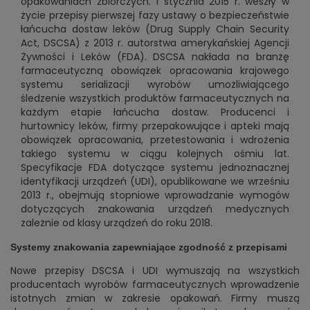
opakowaniach zbiorczych. 1 stycznia 2015 r. weszły w
życie przepisy pierwszej fazy ustawy o bezpieczeństwie
łańcucha dostaw leków (Drug Supply Chain Security
Act, DSCSA) z 2013 r. autorstwa amerykańskiej Agencji
Żywności i Leków (FDA). DSCSA nakłada na branżę
farmaceutyczną obowiązek opracowania krajowego
systemu serializacji wyrobów umożliwiającego
śledzenie wszystkich produktów farmaceutycznych na
każdym etapie łańcucha dostaw. Producenci i
hurtownicy leków, firmy przepakowujące i apteki mają
obowiązek opracowania, przetestowania i wdrożenia
takiego systemu w ciągu kolejnych ośmiu lat.
Specyfikacje FDA dotyczące systemu jednoznacznej
identyfikacji urządzeń (UDI), opublikowane we wrześniu
2013 r., obejmują stopniowe wprowadzanie wymogów
dotyczących znakowania urządzeń medycznych
zależnie od klasy urządzeń do roku 2018.
Systemy znakowania zapewniające zgodność z przepisami
Nowe przepisy DSCSA i UDI wymuszają na wszystkich
producentach wyrobów farmaceutycznych wprowadzenie
istotnych zmian w zakresie opakowań. Firmy muszą