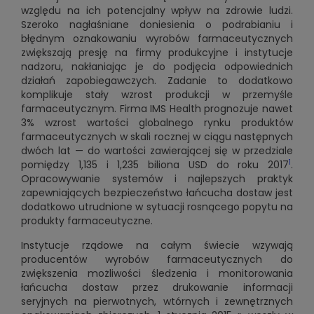
względu na ich potencjalny wpływ na zdrowie ludzi.
Szeroko nagłaśniane doniesienia o podrabianiu i
błędnym oznakowaniu wyrobów farmaceutycznych
zwiększają presję na firmy produkcyjne i instytucje
nadzoru, nakłaniając je do podjęcia odpowiednich
działań zapobiegawczych. Zadanie to dodatkowo
komplikuje stały wzrost produkcji w przemyśle
farmaceutycznym. Firma IMS Health prognozuje nawet
3% wzrost wartości globalnego rynku produktów
farmaceutycznych w skali rocznej w ciągu następnych
dwóch lat — do wartości zawierającej się w przedziale
1
pomiędzy 1,135 i 1,235 biliona USD do roku 2017
.
Opracowywanie systemów i najlepszych praktyk
zapewniających bezpieczeństwo łańcucha dostaw jest
dodatkowo utrudnione w sytuacji rosnącego popytu na
produkty farmaceutyczne.
Instytucje rządowe na całym świecie wzywają
producentów wyrobów farmaceutycznych do
zwiększenia możliwości śledzenia i monitorowania
łańcucha dostaw przez drukowanie informacji
seryjnych na pierwotnych, wtórnych i zewnętrznych