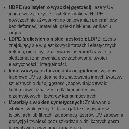
HDPE (polietylen o wysokiej gęstości)
: lasery UV
mogą tworzyć czyste, czytelne znaki na HDPE,
powszechnie używanym do pakowania i pojemników,
bez deformacji materiału dzięki niskiemu wnikaniu
ciepła.
LDPE (polietylen o niskiej gęstości)
: LDPE, często
znajdujący się w plastikowych torbach i elastycznych
rurkach, może być znakowany laserami UV w celu
śledzenia i znakowania przy zachowaniu swojej
elastyczności i integralności.
Inne tworzywa sztuczne o dużej gęstości
: systemy
laserowe UV są idealne do znakowania innych tworzyw
sztucznych o dużej gęstości, zapewniając trwałe,
kontrastowe oznaczenia dla komponentów
przemysłowych i towarów konsumpcyjnych.
Materiały z włókien syntetycznych
: Znakowanie
włókien syntetycznych, takich jak te stosowane w
tekstyliach lub filtrach, za pomocą laserów UV zapewnia
precyzję i trwałość bez uszkadzania delikatnych pasm
lub wpływu na wydajność materiału.