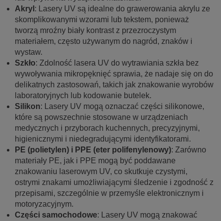
Akryl
: Lasery UV są idealne do grawerowania akrylu ze
skomplikowanymi wzorami lub tekstem, ponieważ
tworzą mroźny biały kontrast z przezroczystym
materiałem, często używanym do nagród, znaków i
wystaw.
Szkło
: Zdolność lasera UV do wytrawiania szkła bez
wywoływania mikropęknięć sprawia, że nadaje się on do
delikatnych zastosowań, takich jak znakowanie wyrobów
laboratoryjnych lub kodowanie butelek.
Silikon
: Lasery UV mogą oznaczać części silikonowe,
które są powszechnie stosowane w urządzeniach
medycznych i przyborach kuchennych, precyzyjnymi,
higienicznymi i niedegradującymi identyfikatorami.
PE (polietylen) i PPE (eter polifenylenowy)
: Zarówno
materiały PE, jak i PPE mogą być poddawane
znakowaniu laserowym UV, co skutkuje czystymi,
ostrymi znakami umożliwiającymi śledzenie i zgodność z
przepisami, szczególnie w przemyśle elektronicznym i
motoryzacyjnym.
Części samochodowe
: Lasery UV mogą znakować