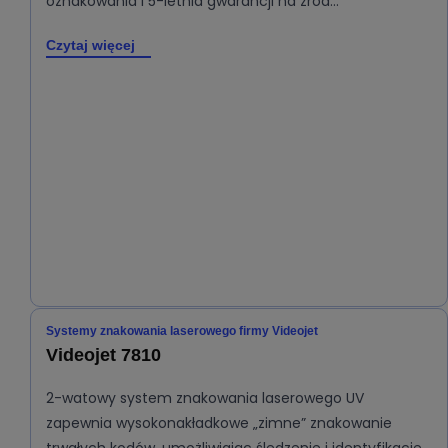
oznakowania i 5-letnia gwarancji na źród…
Czytaj więcej
Systemy znakowania laserowego firmy Videojet
Videojet 7810
2-watowy system znakowania laserowego UV
zapewnia wysokonakładkowe „zimne” znakowanie
trwałych kodów, umożliwiając śledzenie i identyfikację