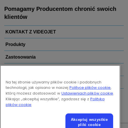
Pomagamy Producentom chronić swoich
klientów
KONTAKT Z VIDEOJET
Produkty
Zastosowania
Branże
Na tej stronie używamy plików cookie i podobnych
Popularne linki
technologii, jak opisano w naszej
Polityce plików cookie
,
którą możesz dostosować w
Ustawieniach plików cookie
.
Follow us on:
Klikając „akceptuj wszystkie”, zgadzasz się z
Polityką
plików cookie
.
Akceptuj wszystkie
© 2026 Videojet Technologies Inc.
pliki cookie
Ochrona danych
Polityka dotycząca plików cookie