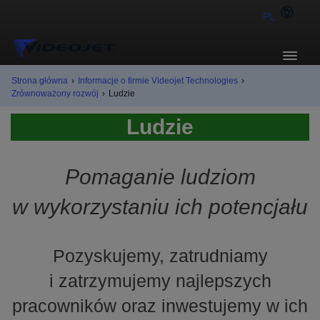
PL
Strona główna
›
Informacje o firmie Videojet Technologies
›
Zrównoważony rozwój
›
Ludzie
Ludzie
Pomaganie ludziom
w wykorzystaniu ich potencjału
Pozyskujemy, zatrudniamy
i zatrzymujemy najlepszych
pracowników oraz inwestujemy w ich