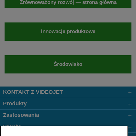
Zrównoważony rozwój — strona główna
Innowacje produktowe
Środowisko
KONTAKT Z VIDEOJET
Produkty
Zastosowania
Branże