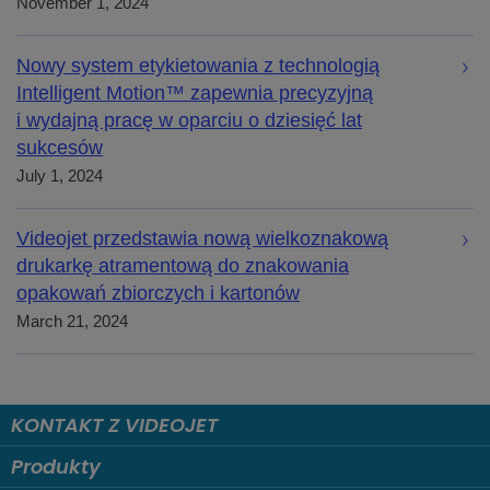
November 1, 2024
Nowy system etykietowania z technologią
Intelligent Motion™ zapewnia precyzyjną
i wydajną pracę w oparciu o dziesięć lat
sukcesów
July 1, 2024
Videojet przedstawia nową wielkoznakową
drukarkę atramentową do znakowania
opakowań zbiorczych i kartonów
March 21, 2024
KONTAKT Z VIDEOJET
Produkty