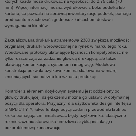
których każda może drukować na wysokości do 2,75 cala (70
mm). Więcej informacji można wydrukować z boku pudełka lub
kartonu, co pozwala na sprawną inwentaryzacje pudełek, pomaga
producentom zachować zgodność z łańcuchem dostaw i
wymaganiami klientów.
Zaktualizowana drukarka atramentowa 2380 zwiększa możliwości
oryginalnej drukarki wprowadzonej na rynek w marcu tego roku.
Wbudowane protokoły ułatwiające łączność i kompatybilność nie
tylko rozszerzają zarządzanie głowicą drukującą, ale także
ułatwiają komunikację z systemem i integrację. Modułowa
konstrukcja pozwala użytkownikom na skalowanie w miarę
zmieniających się potrzeb lub wzrostu produkcji.
Kontroler z ekranem dotykowym systemu jest oddzielony od
głowicy drukującej, dzięki czemu można go ustawić w optymalnej
pozycji dla operatora. Przyjazny dla użytkownika design interfejsu
SIMPLICiTY™, łatwe funkcje edycji zadań i przewodniki krok po
kroku pomagają zminimalizować błędy użytkownika. Elastyczne
rozmieszczenie sterownika umożliwia szybką instalację i
bezproblemową konserwację.