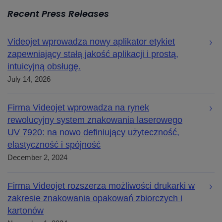
Recent Press Releases
Videojet wprowadza nowy aplikator etykiet
zapewniający stałą jakość aplikacji i prostą,
intuicyjną obsługę.
July 14, 2026
Firma Videojet wprowadza na rynek
rewolucyjny system znakowania laserowego
UV 7920: na nowo definiujący użyteczność,
elastyczność i spójność
December 2, 2024
Firma Videojet rozszerza możliwości drukarki w
zakresie znakowania opakowań zbiorczych i
kartonów