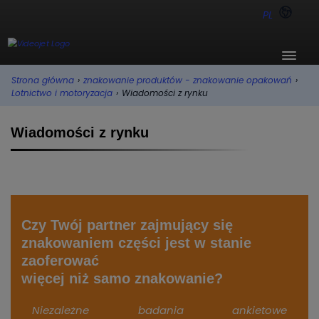
PL
Strona główna
›
znakowanie produktów - znakowanie opakowań
›
Lotnictwo i motoryzacja
›
Wiadomości z rynku
Wiadomości z rynku
Czy Twój partner zajmujący się
znakowaniem części jest w stanie
zaoferować
więcej niż samo znakowanie?
Niezależne badania ankietowe