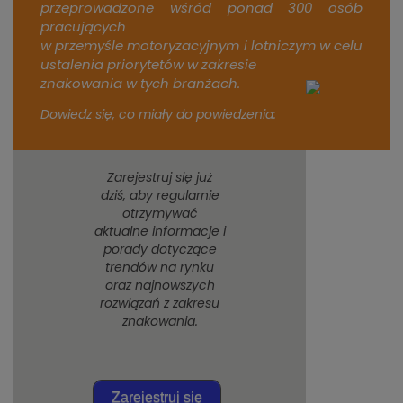
przeprowadzone wśród ponad 300 osób
pracujących
w przemyśle motoryzacyjnym i lotniczym w celu
ustalenia priorytetów w zakresie
znakowania w tych branżach.
Dowiedz się, co miały do powiedzenia:
Zarejestruj się już
dziś, aby regularnie
otrzymywać
aktualne informacje i
porady dotyczące
trendów na rynku
oraz najnowszych
rozwiązań z zakresu
znakowania.
Zarejestruj się