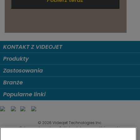
KONTAKT Z VIDEOJET
Produkty
Zastosowania
Branże
Popularne linki
Follow us on:
© 2026 Videojet Technologies Inc.
Ochrona danych
Polityka dotycząca plików cookie
Ustawienia plików cookie
Wyłączenie odpowiedzialności