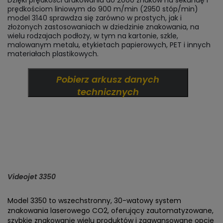
Dzięki prędkości drukowania do 2000 znaków na sekundę i
prędkościom liniowym do 900 m/min (2950 stóp/min)
model 3140 sprawdza się zarówno w prostych, jak i
złożonych zastosowaniach w dziedzinie znakowania, na
wielu rodzajach podłoży, w tym na kartonie, szkle,
malowanym metalu, etykietach papierowych, PET i innych
materiałach plastikowych.
Pobierz arkusz danych
technicznych
Videojet 3350
Model 3350 to wszechstronny, 30-watowy system
znakowania laserowego CO2, oferujący zautomatyzowane,
szybkie znakowanie wielu produktów i zaawansowane opcje