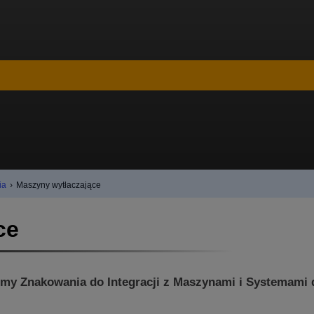
ia
›
Maszyny wytłaczające
ce
my Znakowania do Integracji z Maszynami i Systemami 