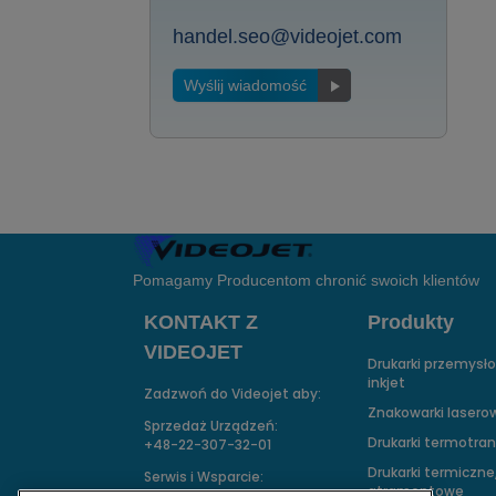
handel.seo@videojet.com
Wyślij wiadomość
Pomagamy Producentom chronić swoich klientów
KONTAKT Z
Produkty
VIDEOJET
Drukarki przemysł
inkjet
Zadzwoń do Videojet aby:
Znakowarki lasero
Sprzedaż Urządzeń:
Drukarki termotra
+48-22-307-32-01
Drukarki termiczne
Serwis i Wsparcie:
atramentowe
+48 22 886 00 77