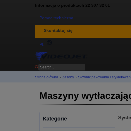
Informacja o produktach 22 307 32 01
Pomoc techniczna
Skontaktuj się
PL
Strona główna
›
Zasoby
›
Słownik pakowania i etykietowan
Maszyny wytłaczają
Syste
Kategorie