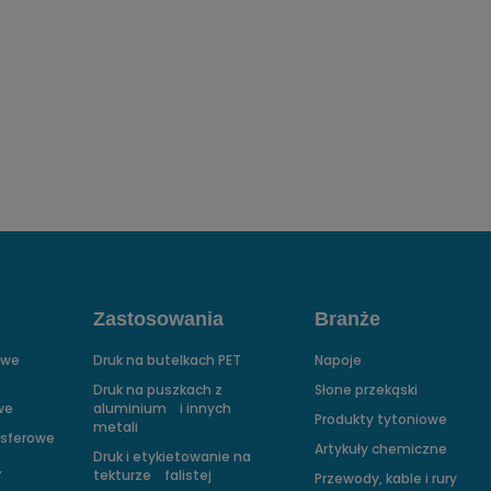
Zastosowania
Branże
owe
Druk na butelkach PET
Napoje
Druk na puszkach z
Słone przekąski
we
aluminium i innych
Produkty tytoniowe
metali
nsferowe
Artykuły chemiczne
Druk i etykietowanie na
,
tekturze falistej
Przewody, kable i rury