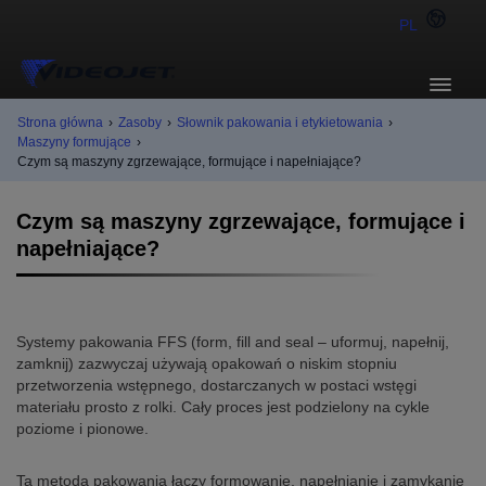
PL
Strona główna
›
Zasoby
›
Słownik pakowania i etykietowania
›
Maszyny formujące
›
Czym są maszyny zgrzewające, formujące i napełniające?
Czym są maszyny zgrzewające, formujące i
napełniające?
Systemy pakowania FFS (form, fill and seal – uformuj, napełnij,
zamknij) zazwyczaj używają opakowań o niskim stopniu
przetworzenia wstępnego, dostarczanych w postaci wstęgi
materiału prosto z rolki. Cały proces jest podzielony na cykle
poziome i pionowe.
Ta metoda pakowania łączy formowanie, napełnianie i zamykanie