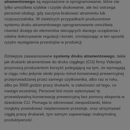
atramentowego
są wyposażone w oprogramowanie, które nie
tylko umożliwia szybkie i czyste drukowanie, ale też ostrzega
personel obsługi, gdy zaczyna brakować atramentu lub
rozpuszczalnika. W niektórych przypadkach producentowi
systemu druku atramentowego oprogramowanie umożliwia
również dostęp do elementów sterujących danego urządzenia i
zdalne dokonywanie regulacji i korekt, zmniejszając w ten sposób
ryzyko wystąpienia przestojów w produkcji.
Dzisiejsze zaawansowane
systemy druku atramentowego
, takie
jak drukarki atramentowe do druku ciągłego (CIJ) firmy Videojet,
przynoszą producentom korzyść polegającą na tym, że wymagają
w ciągu roku jedynie około pięciu minut konserwacji prewencyjnej
przeprowadzanej przez samego użytkownika, albo raz w roku,
albo po 3000 godzin pracy drukarki, w zależności od tego, co
nastąpi wcześniej. Personel linii może wykonywać tę
przewidywalną konserwację prewencyjną bez pomocy eksperta w
dziedzinie CIJ. Pomaga to eliminować niespodzianki, które
mogłyby powodować nieplanowane przestoje, oraz utrzymywać
ciągłą pracę drukarek, tym samym zapewniając maksymalną
produktywność.