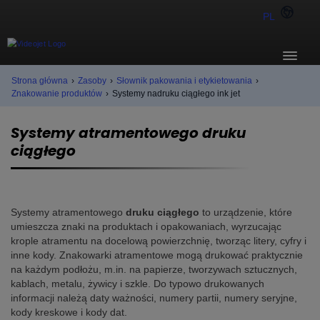
PL
Strona główna
›
Zasoby
›
Słownik pakowania i etykietowania
›
Znakowanie produktów
›
Systemy nadruku ciągłego ink jet
Systemy atramentowego druku
ciągłego
Systemy atramentowego
druku ciągłego
to urządzenie, które
umieszcza znaki na produktach i opakowaniach, wyrzucając
krople atramentu na docelową powierzchnię, tworząc litery, cyfry i
inne kody. Znakowarki atramentowe mogą drukować praktycznie
na każdym podłożu, m.in. na papierze, tworzywach sztucznych,
kablach, metalu, żywicy i szkle. Do typowo drukowanych
informacji należą daty ważności, numery partii, numery seryjne,
kody kreskowe i kody dat.