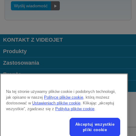
Wyślij wiadomość
KONTAKT Z VIDEOJET
Produkty
Zastosowania
Branże
Popularne linki
Na tej stronie używamy plików cookie i podobnych technologii,
Follow us on:
jak opisano w naszej
Polityce plików cookie
, którą możesz
dostosować w
Ustawieniach plików cookie
. Klikając „akceptuj
wszystkie”, zgadzasz się z
Polityką plików cookie
.
© 2026 Videojet Technologies Inc.
Ochrona danych
Polityka dotycząca plików cookie
Akceptuj wszystkie
Ustawienia plików cookie
Wyłączenie odpowiedzialności
Praca
pliki cookie
Regulamin Użytkowania Serwisu Videojet online