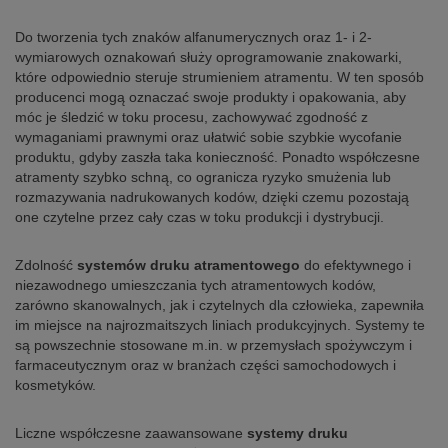
Do tworzenia tych znaków alfanumerycznych oraz 1- i 2-
wymiarowych oznakowań służy oprogramowanie znakowarki,
które odpowiednio steruje strumieniem atramentu. W ten sposób
producenci mogą oznaczać swoje produkty i opakowania, aby
móc je śledzić w toku procesu, zachowywać zgodność z
wymaganiami prawnymi oraz ułatwić sobie szybkie wycofanie
produktu, gdyby zaszła taka konieczność. Ponadto współczesne
atramenty szybko schną, co ogranicza ryzyko smużenia lub
rozmazywania nadrukowanych kodów, dzięki czemu pozostają
one czytelne przez cały czas w toku produkcji i dystrybucji.
Zdolność
systemów druku atramentowego
do efektywnego i
niezawodnego umieszczania tych atramentowych kodów,
zarówno skanowalnych, jak i czytelnych dla człowieka, zapewniła
im miejsce na najrozmaitszych liniach produkcyjnych. Systemy te
są powszechnie stosowane m.in. w przemysłach spożywczym i
farmaceutycznym oraz w branżach części samochodowych i
kosmetyków.
Liczne współczesne zaawansowane
systemy druku