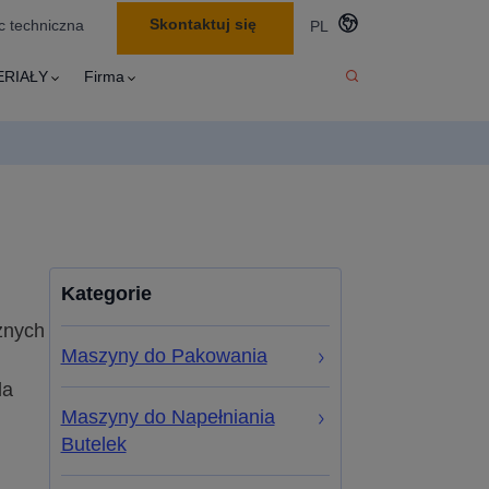
Skontaktuj się
 techniczna
PL
ERIAŁY
Firma
Kategorie
żnych
Maszyny do Pakowania
la
Maszyny do Napełniania
Butelek