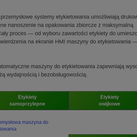
 przemysłowe systemy etykietowania umożliwiają druko
kładne nanoszenie na opakowania zbiorcze z maksymalną
ały proces — od wyboru zawartości etykiety do umiesz
zatwierdzenia na ekranie HMI maszyny do etykietowania —
automatyczne maszyny do etykietowania zapewniają wys
żą wydajnością i bezobsługowością.
Etykiety
Etykiety
samoprzylepne
owijkowe