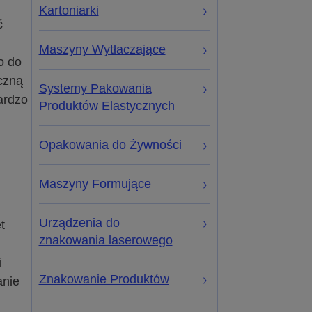
Kartoniarki
ć
Maszyny Wytłaczające
o do
czną
Systemy Pakowania
ardzo
Produktów Elastycznych
Opakowania do Żywności
Maszyny Formujące
Urządzenia do
t
znakowania laserowego
i
Znakowanie Produktów
anie