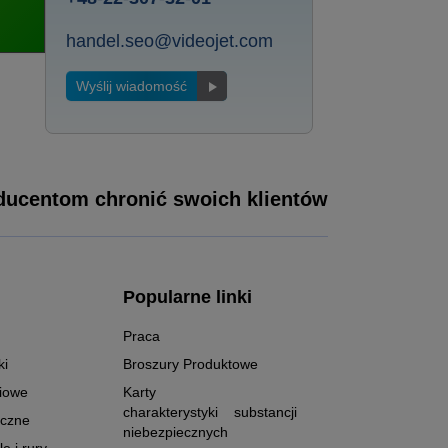
handel.seo@videojet.com
Wyślij wiadomość
ucentom chronić swoich klientów
Popularne linki
Praca
ki
Broszury Produktowe
niowe
Karty
charakterystyki substancji
iczne
niebezpiecznych
e i rury