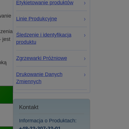
Etykietowanie produktów
wanie
Linie Produkcyjne
czenia
Śledzenie i identyfikacja
 jest
produktu
Zgrzewarki Próżniowe
oką
Drukowanie Danych
Zmiennych
Kontakt
Informacja o Produktach:
+48-22-307-32-01