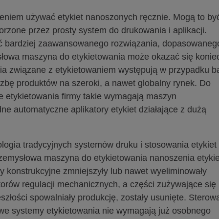
niem używać etykiet nanoszonych ręcznie. Mogą to by
rzone przez prosty system do drukowania i aplikacji.
ać bardziej zaawansowanego rozwiązania, dopasowaneg
ysłowa maszyna do etykietowania może okazać się konie
ia związane z etykietowaniem występują w przypadku b
czbę produktów na szeroki, a nawet globalny rynek. Do
e etykietowania firmy takie wymagają maszyn
e automatyczne aplikatory etykiet działające z dużą
logia tradycyjnych systemów druku i stosowania etykiet
rzemysłowa maszyna do etykietowania nanoszenia etykie
y konstrukcyjne zmniejszyły lub nawet wyeliminowały
rów regulacji mechanicznych, a części zużywające się 
szłości spowalniały produkcję, zostały usunięte. Sterow
owe systemy etykietowania nie wymagają już osobnego