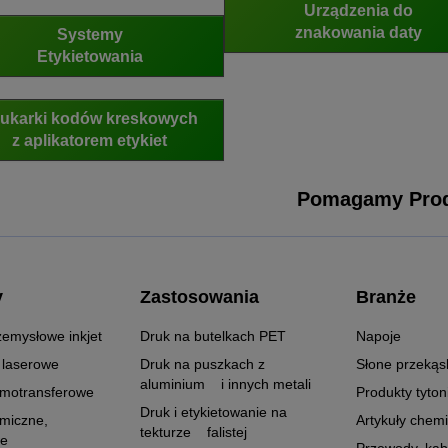
Urządzenia do
znakowania daty
Systemy
Etykietowania
ukarki kodów kreskowych
z aplikatorem etykiet
Pomagamy Prod
y
Zastosowania
Branże
zemysłowe inkjet
Druk na butelkach PET
Napoje
 laserowe
Druk na puszkach z
Słone przekąs
aluminium i innych metali
rmotransferowe
Produkty tyto
Druk i etykietowanie na
rmiczne,
Artykuły chem
tekturze falistej
we
Przewody, kabl