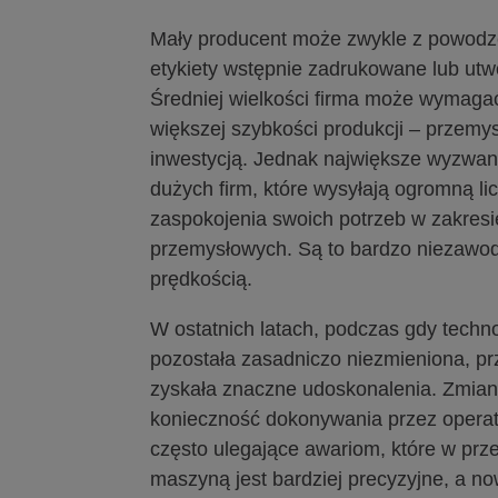
Mały producent może zwykle z powodze
etykiety wstępnie zadrukowane lub utwo
Średniej wielkości firma może wymag
większej szybkości produkcji – przem
inwestycją. Jednak największe wyzwan
dużych firm, które wysyłają ogromną li
zaspokojenia swoich potrzeb w zakresi
przemysłowych. Są to bardzo niezawodn
prędkością.
W ostatnich latach, podczas gdy techno
pozostała zasadniczo niezmieniona, p
zyskała znaczne udoskonalenia. Zmian
konieczność dokonywania przez operato
często ulegające awariom, które w prze
maszyną jest bardziej precyzyjne, a n