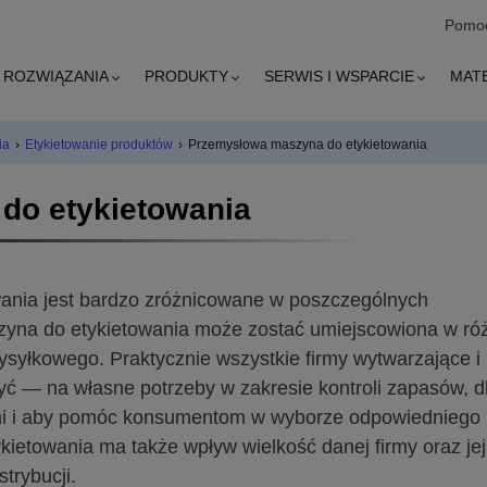
Pomoc
ROZWIĄZANIA
PRODUKTY
SERWIS I WSPARCIE
MAT
ia
›
Etykietowanie produktów
›
Przemysłowa maszyna do etykietowania
do etykietowania
ania jest bardzo zróżnicowane w poszczególnych
zyna do etykietowania może zostać umiejscowiona w ró
syłkowego. Praktycznie wszystkie firmy wytwarzające i
ć — na własne potrzeby w zakresie kontroli zapasów, d
mi i aby pomóc konsumentom w wyborze odpowiedniego
ietowania ma także wpływ wielkość danej firmy oraz jej
trybucji.