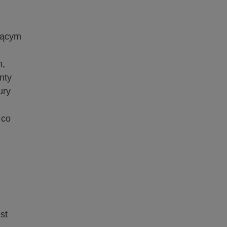
jącym
h,
nty
ury
 co
st