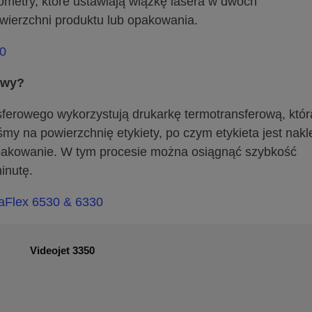
metry, które ustawiają wiązkę lasera w dwóch
wierzchni produktu lub opakowania.
50
owy?
ferowego wykorzystują drukarkę termotransferową, któr
śmy na powierzchnię etykiety, po czym etykieta jest nakl
opakowanie. W tym procesie można osiągnąć szybkość
inutę.
taFlex 6530 & 6330
Videojet 3350