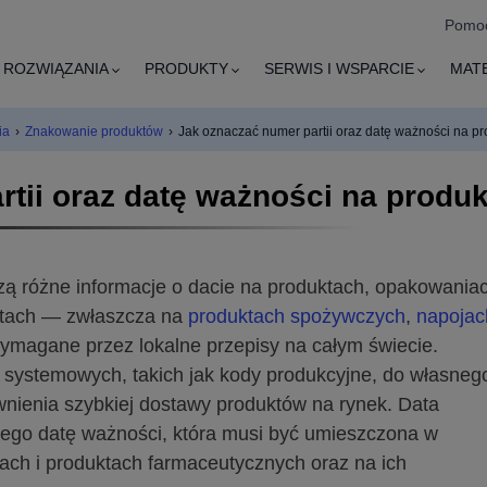
Pomoc
ROZWIĄZANIA
PRODUKTY
SERWIS I WSPARCIE
MAT
ia
›
Znakowanie produktów
›
Jak oznaczać numer partii oraz datę ważności na p
tii oraz datę ważności na produ
ą różne informacje o dacie na produktach, opakowaniac
ktach — zwłaszcza na
produktach spożywczych
,
napojac
ymagane przez lokalne przepisy na całym świecie.
 systemowych, takich jak kody produkcyjne, do własneg
nienia szybkiej dostawy produktów na rynek. Data
jego datę ważności, która musi być umieszczona w
ach i produktach farmaceutycznych oraz na ich