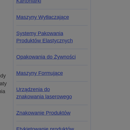
Kartoniarki
Maszyny Wytłaczające
Systemy Pakowania
Produktów Elastycznych
Opakowania do Żywności
Maszyny Formujące
ody
aty
Urządzenia do
nia
znakowania laserowego
Znakowanie Produktów
Etykietowanie produktów