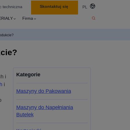
Skontaktuj się
 techniczna
PL
ERIAŁY
Firma
rodukcie?
kcie?
Kategorie
h i
h
i
Maszyny do Pakowania
o
Maszyny do Napełniania
Butelek