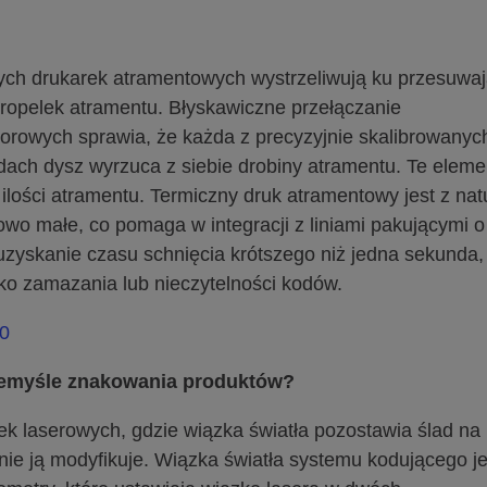
nych drukarek atramentowych wystrzeliwują ku przesuwa
ropelek atramentu. Błyskawiczne przełączanie
rowych sprawia, że każda z precyzyjnie skalibrowanyc
ach dysz wyrzuca z siebie drobiny atramentu. Te eleme
lości atramentu. Termiczny druk atramentowy jest z nat
owo małe, co pomaga w integracji z liniami pakującymi o
 uzyskanie czasu schnięcia krótszego niż jedna sekunda,
yko zamazania lub nieczytelności kodów.
20
rzemyśle znakowania produktów?
ek laserowych, gdzie wiązka światła pozostawia ślad na
znie ją modyfikuje. Wiązka światła systemu kodującego je