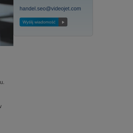
handel.seo@videojet.com
Wyślij wiadomość
u.
w