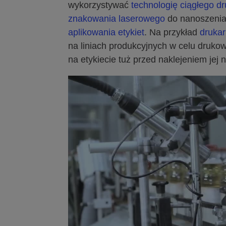
wykorzystywać
technologię ciągłego 
znakowania laserowego
do nanoszenia
aplikowania etykiet
. Na przykład
drukar
na liniach produkcyjnych w celu druko
na etykiecie tuż przed naklejeniem jej 