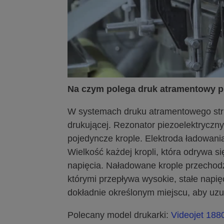
Na czym polega druk atramentowy 
W systemach druku atramentowego str
drukującej. Rezonator piezoelektryczny
pojedyncze krople. Elektroda ładowani
Wielkość każdej kropli, która odrywa si
napięcia. Naładowane krople przecho
którymi przepływa wysokie, stałe napię
dokładnie określonym miejscu, aby uzu
Polecany model drukarki:
Videojet 188